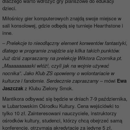
dlaczego warto wdrożyć gry planszowe do edukacji
dzieci.
Miłośnicy gier komputerowych znajdą swoje miejsce w
sali konsolowej, gdzie odbędą się turnieje Hearthstone i
inne.
–
Prelekcje to nieodłączny element konwentów fantastyki,
dlatego w programie znajdzie się kilka takich punktów.
Już dziś zapraszamy na prelekcję Wiktora Czornika pt.
„Maaaaaaaaski włóż!, czyli jak na wojnie używać
nocnika”. Jako Klub ZS opowiemy o wolontariacie w
– mówi
kulturze i fandomie. Serdecznie zapraszamy
Ewa
z Klubu Zielony Smok.
Jaszczak
Mantikora odbywać się będzie w dniach 7-9 października,
w Lubartowskim Ośrodku Kultury. Cena wejściówki to
tylko 10 zł. Zainteresowani nauczyciele, instruktorzy
ośrodków kultury, studenci, którzy chcą obejrzeć samą
konferencję, otrzymają akredytację za jedyne 5 zł.