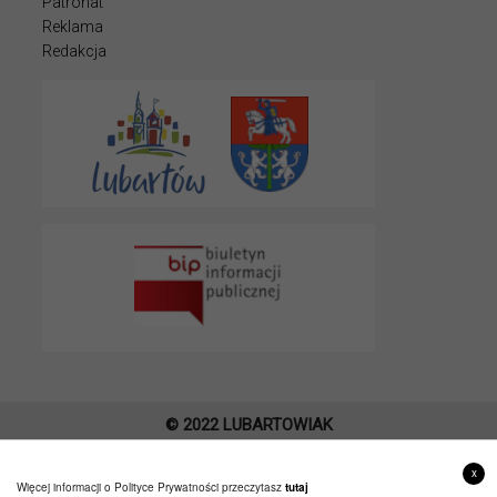
Patronat
Reklama
Redakcja
© 2022 LUBARTOWIAK
PROJEKT I WYKONANIE
ITLU.PL
x
Więcej informacji o Polityce Prywatności przeczytasz
tutaj