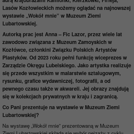
L
asów
K
ozłowieckich możemy oglądać na najnowszej
wystawie „Wokół mnie” w Muzeum Ziemi
Lubartowskiej.
Autorką prac jest Anna – Fic Lazor, przez wiele lat
zawodowo związana z Muzeum Zamoyskich w
Kozłówce, członkini Związku Polskich Artystów
Plastyków. Od 2023 roku pełni funkcję wiceprezes w
Zarządzie Okręgu Lubelskiego. Jako artystka realizuje
się przede wszystkim w malarstwie sztalugowym,
rysunku, grafice wydawniczej, fotografii, a od
pewnego czasu także w akwareli. Jej obrazy znajdują
się w kolekcjach prywatnych w kraju i zagranicą.
Co Pani prezentuje na wystawie w Muzeum Ziemi
Lubartowskiej?
Na wystawę „Wokół mnie” prezentowaną w Muzeum
Ziemi Lubartowskiej składa się wybór pejzaży z cyklu