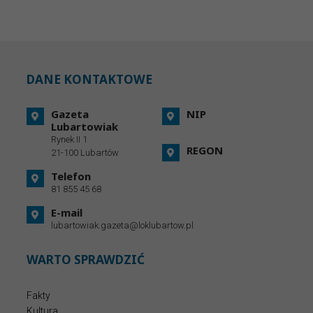
DANE KONTAKTOWE
Gazeta
NIP
Lubartowiak
Rynek II 1
REGON
21-100 Lubartów
Telefon
81 855 45 68
E-mail
lubartowiak.gazeta@loklubartow.pl
WARTO SPRAWDZIĆ
Fakty
Kultura