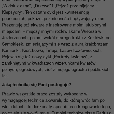
„Widok z okna”, „Drzewo” i „Pejzaż przemijający –
Klepsydry”. Ten ostatni cykl jest kwintesencją
poprzednich, pokazując zmienność i upływający czas.
Prezentuję też akwarele inspirowane moimi ulubionymi
miejscami – między innymi rozlewiskami Wieprza w
Jeziorzanach, polami wokół starego traktu z Kozłówki do
Samoklęsk, zmieniającymi się wraz z aurą krajobrazami
Kamionki, Kierzkówki, Firleja, Lasów Kozłowieckich.
Pojawia się też nowy cykl „Portrety kwiatów”, z
zamkniętymi w kwadratach wizerunkami kwiatów
polnych, ogrodowych, ziół z mojego ogródka i pobliskich
łąk.
Jaką techniką się Pani posługuje?
Prawie wszystkie prace zostały wykonane w
wymagającej technice akwareli, do której wróciłam po
wielu latach. To doskonały sposób na odreagowanie tego,
co dzieje się wokół mnie. O mojej technice pisze Dariusz