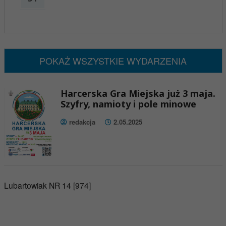
x
Nadchodzące wydarzenia:
Brak wydarzeń w tym okresie
POKAŻ WSZYSTKIE WYDARZENIA
Harcerska Gra Miejska już 3 maja.
Szyfry, namioty i pole minowe
redakcja
2.05.2025
Lubartowiak NR 14 [974]