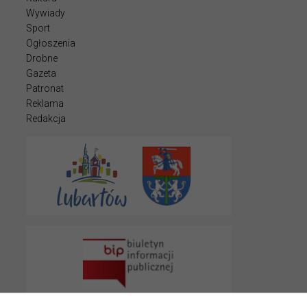
Wywiady
Sport
Ogłoszenia
Drobne
Gazeta
Patronat
Reklama
Redakcja