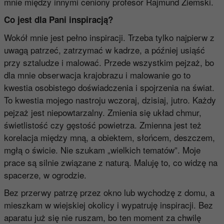
mnie między innymi ceniony profesor Rajmund Ziemski.
Co jest dla Pani inspiracją?
Wokół mnie jest pełno inspiracji. Trzeba tylko najpierw z
uwagą patrzeć, zatrzymać w kadrze, a później usiąść
przy sztaludze i malować. Przede wszystkim pejzaż, bo
dla mnie obserwacja krajobrazu i malowanie go to
kwestia osobistego doświadczenia i spojrzenia na świat.
To kwestia mojego nastroju wczoraj, dzisiaj, jutro. Każdy
pejzaż jest niepowtarzalny. Zmienia się układ chmur,
świetlistość czy gęstość powietrza. Zmienna jest też
korelacja między mną, a obiektem, słońcem, deszczem,
mgłą o świcie. Nie szukam „wielkich tematów”. Moje
prace są silnie związane z naturą. Maluję to, co widzę na
spacerze, w ogrodzie.
Bez przerwy patrzę przez okno lub wychodzę z domu, a
mieszkam w wiejskiej okolicy i wypatruję inspiracji. Bez
aparatu już się nie ruszam, bo ten moment za chwilę