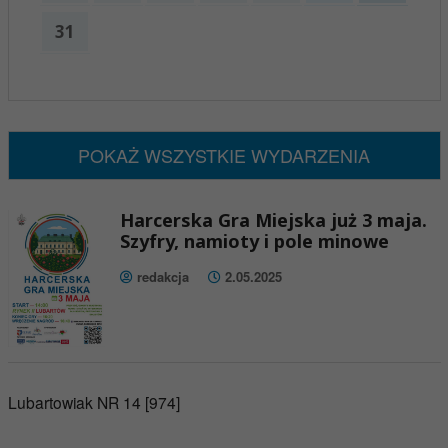
31
x
Nadchodzące wydarzenia:
Brak wydarzeń w tym okresie
POKAŻ WSZYSTKIE WYDARZENIA
Harcerska Gra Miejska już 3 maja.
Szyfry, namioty i pole minowe
redakcja
2.05.2025
Lubartowiak NR 14 [974]