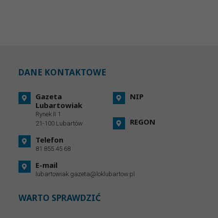
DANE KONTAKTOWE
Gazeta
NIP
Lubartowiak
Rynek II 1
REGON
21-100 Lubartów
Telefon
81 855 45 68
E-mail
lubartowiak.gazeta@loklubartow.pl
WARTO SPRAWDZIĆ