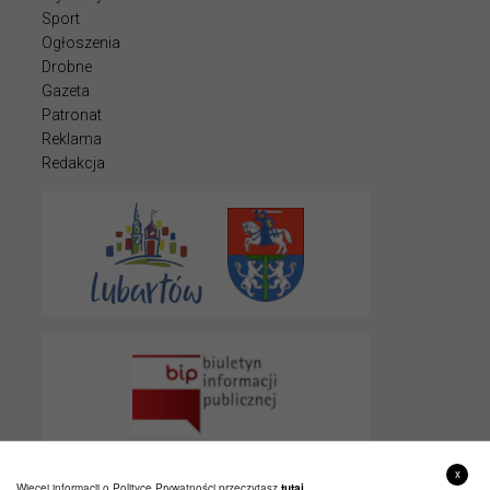
Sport
Ogłoszenia
Drobne
Gazeta
Patronat
Reklama
Redakcja
x
Więcej informacji o Polityce Prywatności przeczytasz
tutaj