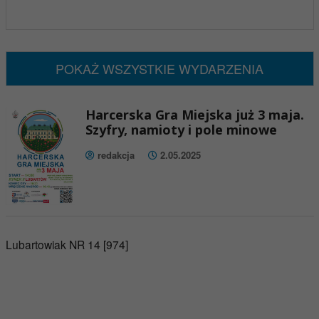
x
Nadchodzące wydarzenia:
Brak wydarzeń w tym okresie
POKAŻ WSZYSTKIE WYDARZENIA
Harcerska Gra Miejska już 3 maja.
Szyfry, namioty i pole minowe
redakcja
2.05.2025
Lubartowiak NR 14 [974]