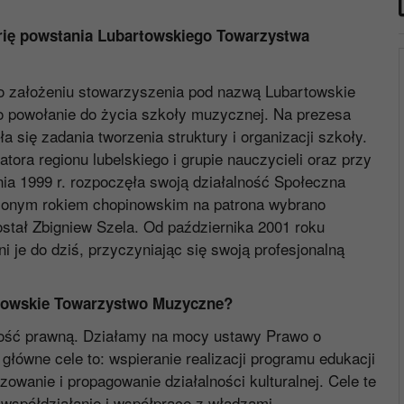
orię powstania Lubartowskiego Towarzystwa
 o założeniu stowarzyszenia pod nazwą Lubartowskie
 powołanie do życia szkoły muzycznej. Na prezesa
 się zadania tworzenia struktury i organizacji szkoły.
tora regionu lubelskiego i grupie nauczycieli oraz przy
a 1999 r. rozpoczęła swoją działalność Społeczna
dzonym rokiem chopinowskim na patrona wybrano
tał Zbigniew Szela. Od października 2001 roku
i je do dziś, przyczyniając się swoją profesjonalną
rtowskie Towarzystwo Muzyczne?
ość prawną. Działamy na mocy ustawy Prawo o
łówne cele to: wspieranie realizacji programu edukacji
zowanie i propagowanie działalności kulturalnej. Cele te
współdziałanie i współpracę z władzami