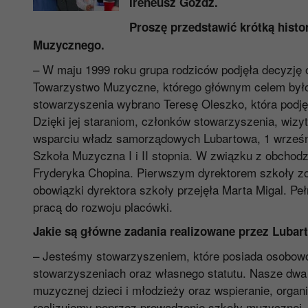
Ireneusz Góźdź.
Proszę przedstawić krótką hist
Muzycznego.
– W maju 1999 roku grupa rodziców podjęła decyzję
Towarzystwo Muzyczne, którego głównym celem było
stowarzyszenia wybrano Teresę Oleszko, która podjęła
Dzięki jej staraniom, członków stowarzyszenia, wizyta
wsparciu władz samorządowych Lubartowa, 1 wrześni
Szkoła Muzyczna I i II stopnia. W związku z obcho
Fryderyka Chopina. Pierwszym dyrektorem szkoły zos
obowiązki dyrektora szkoły przejęła Marta Migal. Pełn
pracą do rozwoju placówki.
Jakie są główne zadania realizowane przez Luba
– Jesteśmy stowarzyszeniem, które posiada osobow
stowarzyszeniach oraz własnego statutu. Nasze dwa g
muzycznej dzieci i młodzieży oraz wspieranie, organi
realizujemy poprzez prowadzenie szkoły muzycznej, 