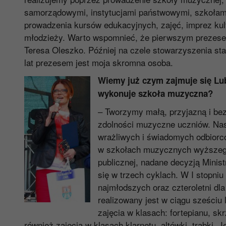
samorządowymi, instytucjami państwowymi, szkołam
prowadzenia kursów edukacyjnych, zajęć, imprez kultu
młodzieży. Warto wspomnieć, że pierwszym prezes
Teresa Oleszko. Później na czele stowarzyszenia sta
lat prezesem jest moja skromna osoba.
Wiemy już czym zajmuje się Lu
wykonuje szkoła muzyczna?
– Tworzymy małą, przyjazną i bezp
zdolności muzyczne uczniów. Nas
wrażliwych i świadomych odbiorcó
w szkołach muzycznych wyższego
publicznej, nadane decyzją Minis
się w trzech cyklach. W I stopni
najmłodszych oraz czteroletni dla
realizowany jest w ciągu sześciu 
zajęcia w klasach: fortepianu, skr
również zajęcia w klasach klarnetu, altówki, trąbki