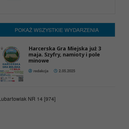
x
Nadchodzące wydarzenia:
Brak wydarzeń w tym okresie
POKAŻ WSZYSTKIE WYDARZENIA
Harcerska Gra Miejska już 3
maja. Szyfry, namioty i pole
minowe
redakcja
2.05.2025
Lubartowiak NR 14 [974]