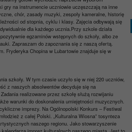
i gry na instrumencie uczniowie uczęszczają na inne
yczne, chór, zasady muzyki, zespoły kameralne, historię
żności od stopnia, cyklu i klasy. Zajęcia odbywają się
ywidualnie dla każdego ucznia.Przy szkole działa
ą pozytywnie egzaminów wstępnych do szkoły, albo ze
nauki. Zapraszam do zapoznania się z naszą ofertą.
im. Fryderyka Chopina w Lubartowie znajduje się w
nia szkoły. W tym czasie uczyło się w niej 220 uczniów,
zęść z naszych absolwentów decyduje się na
adania realizowane przez szkołę służą rozwijaniu
także warunki do doskonalenia umiejętności muzycznych.
cykliczne imprezy. Na Ogólnopolski Konkurs – Festiwal
łodzież z całej Polski. „Kulturalna Wiosna” tosynteza
 artystycznych naszego regionu. Jako stowarzyszenie
 kalendarza imprez kulturalnych naszego miasta. Jest to