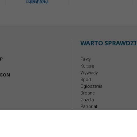
WARTO SPRAWDZI
P
Fakty
Kultura
Wywiady
EGON
Sport
Ogłoszenia
Drobne
Gazeta
Patronat
Reklama
Redakcja