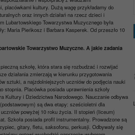
i, placówkami kultury. Dużą wagę przykładamy do
ralnych oraz innych działań na rzecz dzieci i
em Lubartowskiego Towarzystwa Muzycznego była
ły: Maria Pieńkosz i Barbara Kasperek. Od przeszło 10
bartowskie Towarzystwo Muzyczne. A jakie zadania
ieczną szkołę, która stara się rozbudzać i rozwijać
ze działania zmierzają w kierunku przygotowania
w sztuki, a najzdolniejszych uczniów do podjęcia nauki
 stopnia. Placówka posiada uprawnienia szkoły
tra Kultury i Dziedzictwa Narodowego. Nauczanie odbywa
u (podstawowym) są dwa etapy: sześcioletni dla
 uczniów powyżej 10 roku życia. II stopień (liceum)
lat. Szkoła posiada profil instrumentalny. Prowadzone są
zypiec, gitary, fletu, saksofonu, perkusji. Odbywały się
. Jesteśmy gotowi wychodzić naprzeciw wyborom