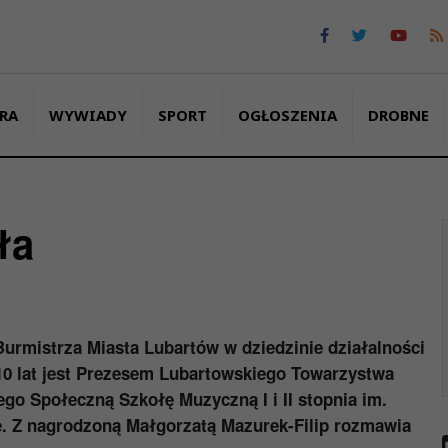
RA
WYWIADY
SPORT
OGŁOSZENIA
DROBNE
ła
urmistrza Miasta Lubartów w dziedzinie działalności
 10 lat jest Prezesem Lubartowskiego Towarzystwa
o Społeczną Szkołę Muzyczną I i II stopnia im.
. Z nagrodzoną Małgorzatą Mazurek-Filip rozmawia