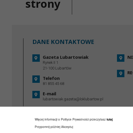
strony
DANE KONTAKTOWE
Gazeta Lubartowiak
NI
Rynek II 1
21-100 Lubartów
R
Telefon
81 855 45 68
E-mail
lubartowiak.gazeta@loklubartow.pl
Więcej informacji o Polityce Prywatności przeczytasz
tutaj
Przypomnij później
Akceptuj