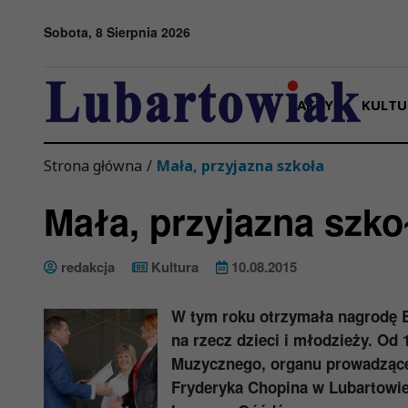
Przejdź do menu
Przejdź do stopki strony
Przejdź do głównej treści strony
Sobota, 8 Sierpnia 2026
FAKTY
KULTU
Strona główna
/
Mała, przyjazna szkoła
Mała, przyjazna szko
redakcja
Kultura
10.08.2015
W tym roku otrzymała nagrodę B
na rzecz dzieci i młodzieży. Od
Muzycznego, organu prowadząceg
Fryderyka Chopina w Lubartowie