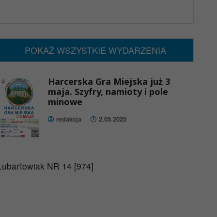
x
Nadchodzące wydarzenia:
Brak wydarzeń w tym okresie
POKAŻ WSZYSTKIE WYDARZENIA
Harcerska Gra Miejska już 3
maja. Szyfry, namioty i pole
minowe
redakcja
2.05.2025
Lubartowiak NR 14 [974]