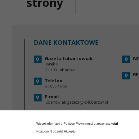
strony
DANE KONTAKTOWE
Gazeta Lubartowiak
NI
Rynek II 1
21-100 Lubartów
R
Telefon
81 855 45 68
E-mail
lubartowiak.gazeta@loklubartow.pl
Więcej informacji o Polityce Prywatności przeczytasz
tutaj
Przypomnij później
Akceptuj