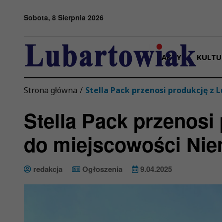
Przejdź do menu
Przejdź do stopki strony
Przejdź do głównej treści strony
Sobota, 8 Sierpnia 2026
FAKTY
KULTU
Strona główna
/
Stella Pack przenosi produkcję z
Stella Pack przenosi
do miejscowości Ni
redakcja
Ogłoszenia
9.04.2025