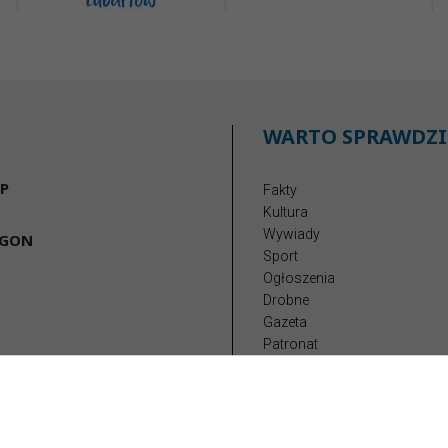
WARTO SPRAWDZI
P
Fakty
Kultura
Wywiady
EGON
Sport
Ogłoszenia
Drobne
Gazeta
Patronat
Reklama
Redakcja