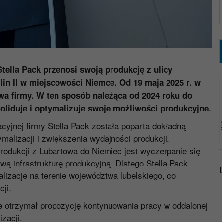
ella Pack przenosi swoją produkcję z ulicy
in II w miejscowości Niemce. Od 19 maja 2025 r. w
a firmy. W ten sposób należąca od 2024 roku do
liduje i optymalizuje swoje możliwości produkcyjne.
cyjnej firmy Stella Pack została poparta dokładną
ymalizacji i zwiększenia wydajności produkcji.
dukcji z Lubartowa do Niemiec jest wyczerpanie się
ą infrastrukturę produkcyjną. Dlatego Stella Pack
alizacje na terenie województwa lubelskiego, co
ji.
e otrzymał propozycję kontynuowania pracy w oddalonej
zacji.