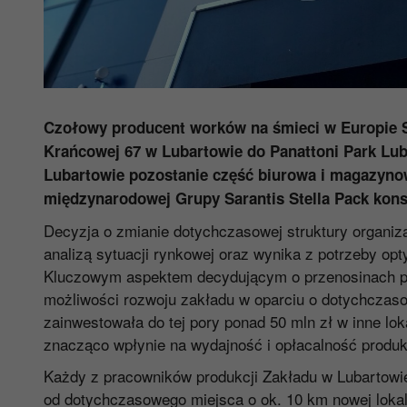
Czołowy producent worków na śmieci w Europie St
Krańcowej 67 w Lubartowie do Panattoni Park Lubl
Lubartowie pozostanie część biurowa i magazynow
międzynarodowej Grupy Sarantis Stella Pack konso
Decyzja o zmianie dotychczasowej struktury organiza
analizą sytuacji rynkowej oraz wynika z potrzeby opt
Kluczowym aspektem decydującym o przenosinach pro
możliwości rozwoju zakładu w oparciu o dotychczasow
zainwestowała do tej pory ponad 50 mln zł w inne lok
znacząco wpłynie na wydajność i opłacalność produkc
Każdy z pracowników produkcji Zakładu w Lubartowi
od dotychczasowego miejsca o ok. 10 km nowej lokali