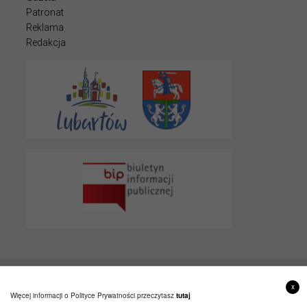
Patronat
Reklama
Redakcja
© 2022 LUBARTOWIAK
x
PROJEKT I WYKONANIE
ITLU.PL
Więcej informacji o Polityce Prywatności przeczytasz
tutaj