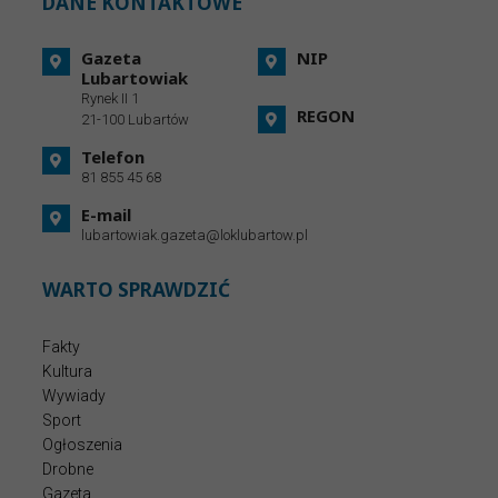
DANE KONTAKTOWE
Gazeta
NIP
Lubartowiak
Rynek II 1
REGON
21-100 Lubartów
Telefon
81 855 45 68
E-mail
lubartowiak.gazeta@loklubartow.pl
WARTO SPRAWDZIĆ
Fakty
Kultura
Wywiady
Sport
Ogłoszenia
Drobne
Gazeta