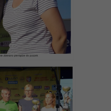
enie zbierano pieniądze do puszek