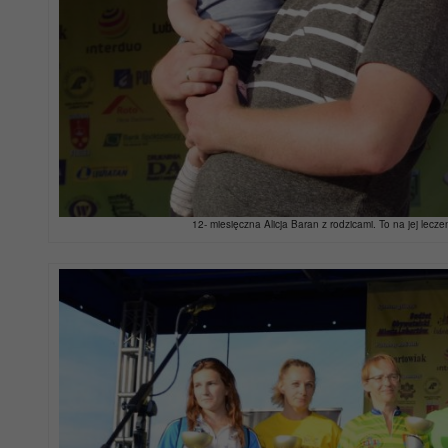
12- miesięczna Alicja Baran z rodzicami. To na jej lecz