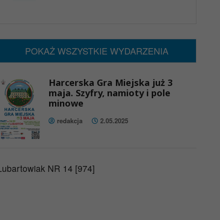
x
Nadchodzące wydarzenia:
Brak wydarzeń w tym okresie
POKAŻ WSZYSTKIE WYDARZENIA
Harcerska Gra Miejska już 3
maja. Szyfry, namioty i pole
minowe
redakcja
2.05.2025
Lubartowiak NR 14 [974]