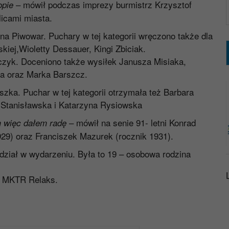
– mówił podczas imprezy burmistrz Krzysztof
opie
licami miasta.
na Piwowar. Puchary w tej kategorii wręczono także dla
iej,Wioletty Dessauer, Kingi Zbiciak.
rczyk. Doceniono także wysiłek Janusza Misiaka,
a oraz Marka Barszcz.
szka. Puchar w tej kategorii otrzymała też Barbara
 Stanisławska i Katarzyna Rysiowska
– mówił na senie 91- letni Konrad
m więc dałem radę
929) oraz Franciszek Mazurek (rocznik 1931).
udział w wydarzeniu. Była to 19 – osobowa rodzina
 z MKTR Relaks.