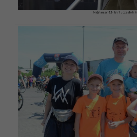
Najstarszy 92- letni uczestnik 