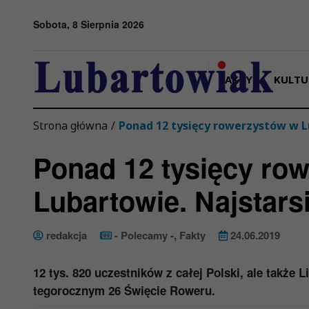
Przejdź do menu
Przejdź do stopki strony
Przejdź do głównej treści strony
Sobota, 8 Sierpnia 2026
FAKTY
KULTU
Strona główna
/
Ponad 12 tysięcy rowerzystów w Lu
Ponad 12 tysięcy ro
Lubartowie. Najstarsi 
redakcja
- Polecamy -
,
Fakty
24.06.2019
12 tys. 820 uczestników z całej Polski, ale także L
tegorocznym 26 Święcie Roweru.