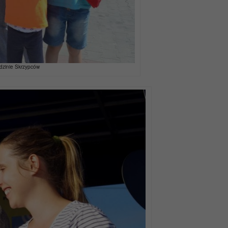
odzinie Skrzypców