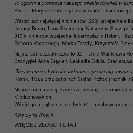
To ogromna promocja naszego miasta również w Eur
Paśnik, który uczestniczył też w rundzie honorowej u
Wśród pań najwięcej kilometrów (220) przejechała Ilo
Joanny Burdo, Ilony Skałeckiej, Katarzyny Szczepańsk
316 kilometrów przejechał lubartowianin Robert Pila
Roberta Kosackiego, Marka Topyły, Krzysztofa Smyk
Najstarsza uczestniczka to 92 – letnia Stanisława Re
Szczygieł,Anna Stępień, Leokadia Gdula, Stanisława
-Trochę ciężko było ale codziennie jeździ się rowere
Kozak. Trasę przejechał też Stefan Pożak (rocznik 1
Nagrodzono też najliczniejszą rodzinę, która wzięła 
Mioduchowskich.
Wśród grup najliczniejsza była 51 – osobowa grupa
Katarzyna Wójcik
WIĘCEJ ZDJĘĆ TUTAJ