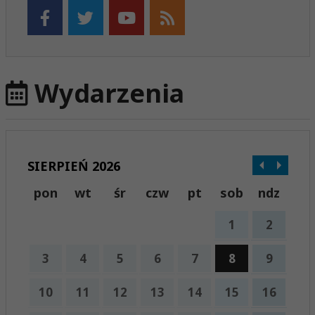
Wydarzenia
SIERPIEŃ 2026
pon
wt
śr
czw
pt
sob
ndz
1
2
3
4
5
6
7
8
9
10
11
12
13
14
15
16