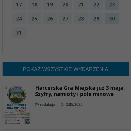
17
18
19
20
21
22
23
24
25
26
27
28
29
30
31
x
Nadchodzące wydarzenia:
Brak wydarzeń w tym okresie
POKAŻ WSZYSTKIE WYDARZENIA
Harcerska Gra Miejska już 3 maja.
Szyfry, namioty i pole minowe
redakcja
2.05.2025