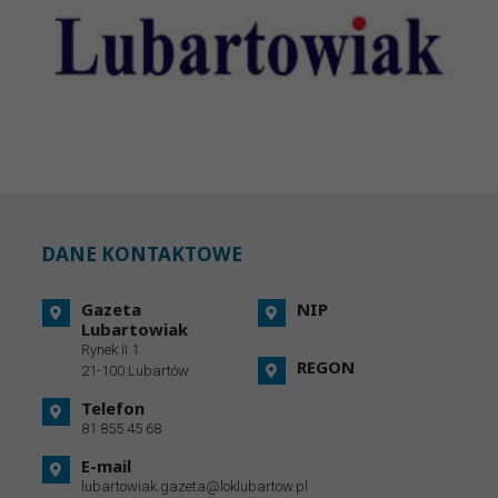
DANE KONTAKTOWE
Gazeta
NIP
Lubartowiak
Rynek II 1
REGON
21-100 Lubartów
Telefon
81 855 45 68
E-mail
lubartowiak.gazeta@loklubartow.pl