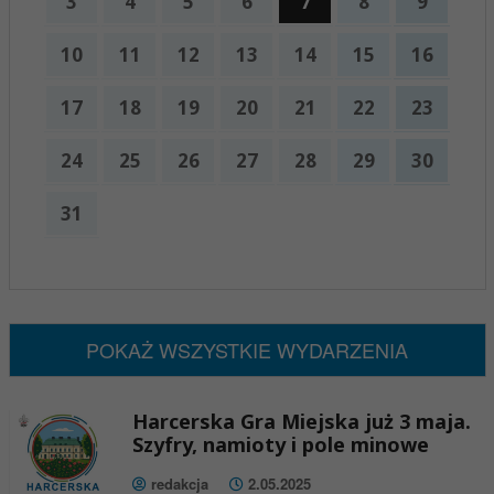
3
4
5
6
7
8
9
10
11
12
13
14
15
16
17
18
19
20
21
22
23
24
25
26
27
28
29
30
31
x
Nadchodzące wydarzenia:
Brak wydarzeń w tym okresie
POKAŻ WSZYSTKIE WYDARZENIA
Harcerska Gra Miejska już 3 maja.
Szyfry, namioty i pole minowe
redakcja
2.05.2025