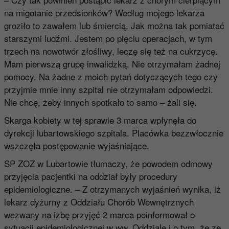
na migotanie przedsionków? Według mojego lekarza
groziło to zawałem lub śmiercią. Jak można tak pomiatać
starszymi ludźmi. Jestem po pięciu operacjach, w tym
trzech na nowotwór złośliwy, leczę się też na cukrzycę.
Mam pierwszą grupę inwalidzką. Nie otrzymałam żadnej
pomocy. Na żadne z moich pytań dotyczących tego czy
przyjmie mnie inny szpital nie otrzymałam odpowiedzi.
Nie chcę, żeby innych spotkało to samo – żali się.
Skarga kobiety w tej sprawie 3 marca wpłynęła do
dyrekcji lubartowskiego szpitala. Placówka bezzwłocznie
wszczęła postępowanie wyjaśniające.
SP ZOZ w Lubartowie tłumaczy, że powodem odmowy
przyjęcia pacjentki na oddział były procedury
epidemiologiczne. – Z otrzymanych wyjaśnień wynika, iż
lekarz dyżurny z Oddziału Chorób Wewnętrznych
wezwany na izbę przyjęć 2 marca poinformował o
sytuacji epidemiologicznej w ww. Oddziale i o tym, że ze