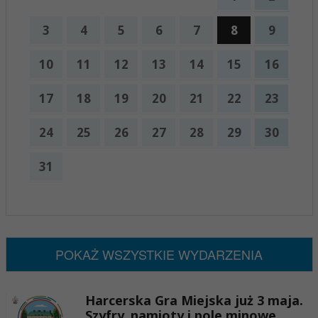
3
4
5
6
7
8
9
10
11
12
13
14
15
16
17
18
19
20
21
22
23
24
25
26
27
28
29
30
31
x
Nadchodzące wydarzenia:
Brak wydarzeń w tym okresie
POKAŻ WSZYSTKIE WYDARZENIA
Harcerska Gra Miejska już 3 maja.
Szyfry, namioty i pole minowe