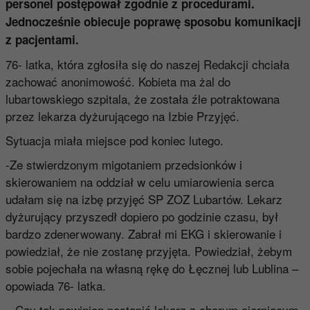
personel postępował zgodnie z procedurami.
Jednocześnie obiecuje poprawę sposobu komunikacji
z pacjentami.
76- latka, która zgłosiła się do naszej Redakcji chciała
zachować anonimowość. Kobieta ma żal do
lubartowskiego szpitala, że została źle potraktowana
przez lekarza dyżurującego na Izbie Przyjęć.
Sytuacja miała miejsce pod koniec lutego.
-Ze stwierdzonym migotaniem przedsionków i
skierowaniem na oddział w celu umiarowienia serca
udałam się na izbę przyjęć SP ZOZ Lubartów. Lekarz
dyżurujący przyszedł dopiero po godzinie czasu, był
bardzo zdenerwowany. Zabrał mi EKG i skierowanie i
powiedział, że nie zostanę przyjęta. Powiedział, żebym
sobie pojechała na własną rękę do Łęcznej lub Lublina –
opowiada 76- latka.
– Czy tak powinien postąpić lekarz z chorym cierpiącym