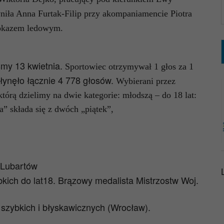
ła Anna Furtak-Filip przy akompaniamencie Piotra
pokazem ledowym.
śmy 13 kwietnia.
Sportowiec otrzymywał 1 głos za 1
ynęło łącznie 4 778 głosów.
Wybierani przez
tórą dzielimy na dwie kategorie: młodszą – do 18 lat:
” składa się z dwóch „piątek”,
 Lubartów
ich do lat18. Brązowy medalista Mistrzostw Woj.
 szybkich i błyskawicznych (Wrocław).