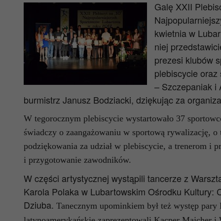
Galę XXII Plebis
Najpopularniejs
kwietnia w Lubar
niej przedstawic
prezesi klubów s
plebiscycie oraz
– Szczepaniak i 
burmistrz Janusz Bodziacki, dziękując za organiza
W tegorocznym plebiscycie wystartowało 37 sportowcó
świadczy o zaangażowaniu w sportową rywalizację, o 
podziękowania za udział w plebiscycie, a trenerom i
i przygotowanie zawodników.
W części artystycznej wystąpili tancerze z Wars
Karola Polaka w Lubartowskim Ośrodku Kultury: C
Dziuba.
Tanecznym upominkiem był też występ pary 
latynoamerykańskie zaprezentowali Kacper Majcher i 