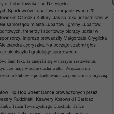
cytu „Lubartowiaka” na Dziesięciu
zych Sportowców Lubartowa zorganizowano 20
towskim Ośrodku Kultury. Jak co roku uczestniczyli w
iele samorządu miasta Lubartów i gminy Lubartów,
portowych, trenerzy i sportowcy biorący udział w
 sponsorzy. Imprezę prowadziły Małgorzata Gryglicka
Aleksandra Jędryszka. Na początek zabrał głos
cję plebiscytu i gratulując sportowcom.
w. Sam fakt, że znaleźli się w naszym zestawieniu,
tym, że mają w sobie ducha walki. Wręczono im
 prezesom klubów – podziękowania za pomoc merytoryczną
ztatów Hip-Hop Street Dance prowadzonych przez
ezary Rudziński, Ksawery Kosowski i Bartosz
Klubu Tańca Towarzyskiego Chochlik. Tańce
Wiktoria Dejko, pracujący pod kierunkiem Ewy