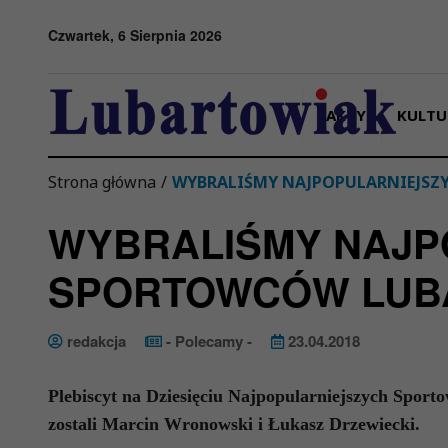
Przejdź do menu
Przejdź do stopki strony
Przejdź do głównej treści strony
Czwartek, 6 Sierpnia 2026
FAKTY
KULTU
Strona główna
/
WYBRALIŚMY NAJPOPULARNIEJS
WYBRALIŚMY NAJP
SPORTOWCÓW LUB
redakcja
- Polecamy -
23.04.2018
Plebiscyt na Dziesięciu Najpopularniejszych Spor
zostali Marcin Wronowski i Łukasz Drzewiecki.