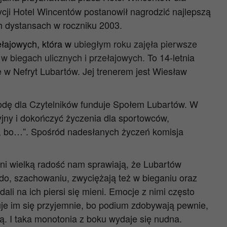
ycji Hotel Wincentów postanowił nagrodzić najlepszą
h dystansach w roczniku 2003.
łajowych, która w
ubiegłym roku zajęła pierwsze
w biegach ulicznych i przełajowych.
To 14-letnia
ę w Nefryt Lubartów. Jej trenerem jest Wiesław
odę dla Czytelników funduje Społem Lubartów. W
jny i dokończyć życzenia dla sportowców,
ę, bo…”. Spośród nadesłanych życzeń komisja
 Oni wielką radość nam sprawiają, że Lubartów
ndo, szachowaniu, zwyciężają też w bieganiu oraz
li na ich piersi się mieni. Emocje z nimi często
cuje im się przyjemnie, bo podium zdobywają pewnie,
ą. I taka monotonia z boku wydaje się nudna.