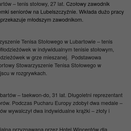
tów – tenis stołowy, 27 lat.
Czołowy zawodnik
semki seniorów na Lubelszczyźnie. Wkłada dużo pracy
ie przekazuje młodszym zawodnikom.
szenie Tenisa Stołowego w Lubartowie – tenis
Młodzieżówek w indywidualnym tenisie stołowym,
odzieżówek w grze mieszanej. Podstawowa
portowy Stowarzyszenie Tenisa Stołowego w
jscu w rozgrywkach.
rtów – taekwon-do, 31 lat. Długoletni reprezentant
niorów. Podczas Pucharu Europy zdobył dwa medale –
rów wywalczył dwa indywidualne krążki – złoty i
jalna przyznawana przez Hotel
Wincentów dla