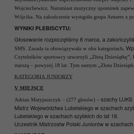
Wojciechewicz. Natomiast muzyczny upominek zapewni
Wójcika. Na zakończenie wystąpiła grupa Antares z 
WYNIKI PLEBISCYTU:
Głosowanie rozpoczęliśmy 8 marca, a zakończyli
Wpł
SMS. Zasada ta obowiązywała w obu kategoriach
.
Czytelników sportowcy utworzyli „Złotą Dziesiątkę”, k
starszą – powyżej 18 lat. Tym samym „Złota Dziesiątka
KATEGORIA JUNIORZY
V MIEJSCE
szachy LUKS
Adrian Matyjaszczyk – (277 głosów) –
Mistrz Województwa Lubelskiego w szachach szybk
Lubelskiego w szachach szybkich do lat 18.
Uczestnik Mistrzostw Polski Juniorów w szachach