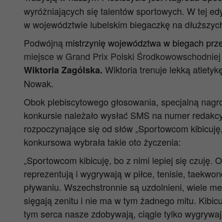
wyróżniających się talentów sportowych. W tej ed
w województwie lubelskim biegaczkę na dłuższyc
Podwójną
mistrzynię województwa w biegach prze
miejsce w Grand Prix Polski Środkowowschodniej 
Wiktoria trenuje lekką atletyk
Wiktoria Zagólska.
Nowak.
Obok plebiscytowego głosowania, specjalną nagr
konkursie należało wysłać SMS na numer redakcy
rozpoczynające się od słów „Sportowcom kibicuj
konkursowa wybrała takie oto życzenia:
Sportowcom kibicuję, bo z nimi lepiej się czuję.
„
reprezentują i wygrywają w piłce, tenisie, taekwo
pływaniu. Wszechstronnie są uzdolnieni, wiele meda
sięgają zenitu i nie ma w tym żadnego mitu. Kibi
tym serca nasze zdobywają, ciągle tylko wygrywaj