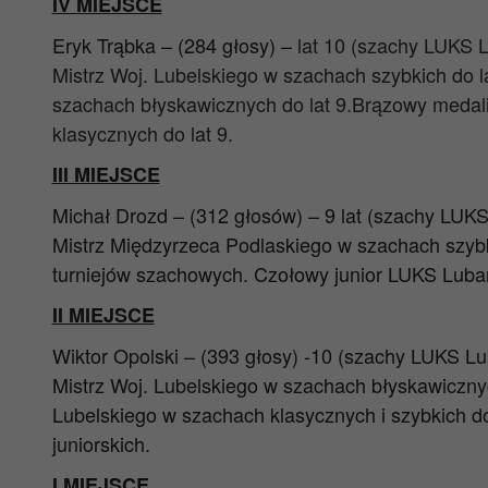
IV MIEJSCE
Eryk Trąbka – (284 głosy) –
lat 10 (szachy LUKS 
Mistrz Woj. Lubelskiego w szachach szybkich do l
szachach błyskawicznych do lat 9.Brązowy medali
klasycznych do lat 9.
III MIEJSCE
Michał Drozd – (312 głosów) – 9 lat (szachy LUK
Mistrz Międzyrzeca Podlaskiego w szachach szybki
turniejów szachowych. Czołowy junior LUKS Luba
II MIEJSCE
Wiktor Opolski – (393 głosy) -10 (szachy LUKS L
Mistrz Woj. Lubelskiego w szachach błyskawicznyc
Lubelskiego w szachach klasycznych i szybkich do
juniorskich.
I MIEJSCE