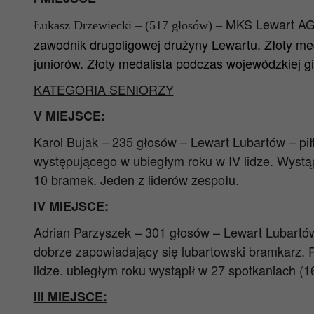
MKS Lewart AGS
Łukasz Drzewiecki – (517 głosów) –
zawodnik drugoligowej drużyny Lewartu. Złoty m
juniorów. Złoty medalista podczas wojewódzkiej g
KATEGORIA SENIORZY
V MIEJSCE:
Karol Bujak – 235 głosów – Lewart Lubartów – pił
występującego w ubiegłym roku w IV lidze. Wystąpi
10 bramek. Jeden z liderów zespołu.
IV MIEJSCE:
Adrian Parzyszek – 301 głosów – Lewart Lubartów 
dobrze zapowiadający się lubartowski bramkarz.
lidze. ubiegłym roku wystąpił w 27 spotkaniach (16
III MIEJSCE: