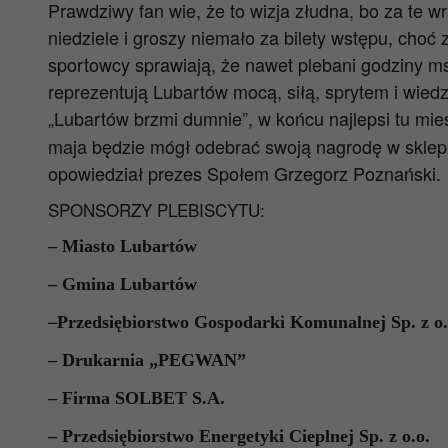
Prawdziwy fan wie, że to wizja złudna, bo za te w
niedziele i groszy niemało za bilety wstępu, choć
sportowcy sprawiają, że nawet plebani godziny m
reprezentują Lubartów mocą, siłą, sprytem i wiedz
„Lubartów brzmi dumnie”, w końcu najlepsi tu mie
maja będzie mógł odebrać swoją nagrodę w sklepie
opowiedział prezes Społem Grzegorz Poznański.
SPONSORZY PLEBISCYTU:
– Miasto Lubartów
– Gmina Lubartów
–
Przedsiębiorstwo Gospodarki Komunalnej Sp. z o.
– Drukarnia „PEGWAN”
– Firma SOLBET S.A.
– Przedsiębiorstwo Energetyki Cieplnej Sp. z o.o.