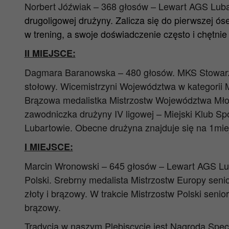
Norbert Jóźwiak – 368 głosów – Lewart AGS Lubar
drugoligowej drużyny. Zalicza się do pierwszej ó
w trening, a swoje doświadczenie często i chętn
II MIEJSCE:
Dagmara Baranowska – 480 głosów. MKS Stowarzy
stołowy.
Wicemistrzyni Województwa w kategorii 
Brązowa medalistka Mistrzostw Województwa Mł
zawodniczka drużyny IV ligowej – Miejski Klub S
Lubartowie. Obecne drużyna znajduje się na 1mie
I MIEJSCE:
Marcin Wronowski – 645 głosów – Lewart AGS Luba
Polski. Srebrny medalista Mistrzostw Europy se
złoty i brązowy. W trakcie Mistrzostw Polski senio
brązowy.
Tradycją w naszym Plebiscycie jest Nagroda Spec