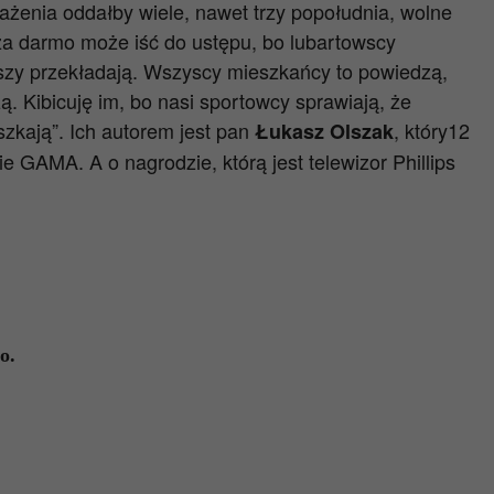
rażenia oddałby wiele, nawet trzy popołudnia, wolne
 za darmo może iść do ustępu, bo lubartowscy
szy przekładają. Wszyscy mieszkańcy to powiedzą,
ą. Kibicuję im, bo nasi sportowcy sprawiają, że
szkają”. Ich autorem jest pan
, który12
Łukasz Olszak
 GAMA. A o nagrodzie, którą jest telewizor Phillips
o.