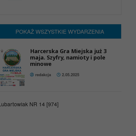
x
Nadchodzące wydarzenia:
Brak wydarzeń w tym okresie
POKAŻ WSZYSTKIE WYDARZENIA
Harcerska Gra Miejska już 3
maja. Szyfry, namioty i pole
minowe
redakcja
2.05.2025
Lubartowiak NR 14 [974]