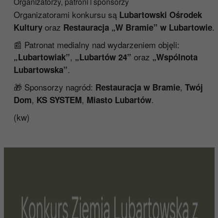
Organizatorzy, patroni i sponsorzy
Organizatorami konkursu są
Lubartowski Ośrodek
oraz
.
Kultury
Restauracja „W Bramie” w Lubartowie
📰 Patronat medialny nad wydarzeniem objęli:
,
oraz
„Lubartowiak”
„Lubartów 24”
„Wspólnota
.
Lubartowska”
🎁 Sponsorzy nagród:
,
Restauracja w Bramie
Twój
,
,
.
Dom
KS SYSTEM
Miasto Lubartów
(kw)