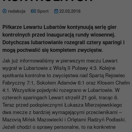
redakcja
Sport
22.02.2018
Piłkarze Lewartu Lubartów kontynuują serię gier
kontrolnych przed inauguracją rundy wiosennej.
Dotychczas lubartowianie rozegrali cztery sparingi i
mogą pochwalić się kompletem zwycięstw.
Jak już informowaliśmy w pierwszym meczu Lewart
wygrał w Lubartowie z Wisłą II Puławy 4:3. Kolejne
spotkania kontrolne to zwycięstwa nad Spartą Rejowiec
Fabryczny 7:1, Sokołem Adamów 6:1 oraz Kłosem Chełm
4:1. Wszystkie pojedynki rozegrano w Lubartowie. W
czterech sparingach Lewart strzelił 21 goli, tracąc 6.
Teraz przed podopiecznymi Łukasza Mierzejewskiego
dwa mecze z bardziej wymagającymi przeciwnikami –
Mazovią Mińsk Mazowiecki i Orlętami Radzyń Podlaski.
Jeżeli chodzi o sprawy personalne, to na konkretne