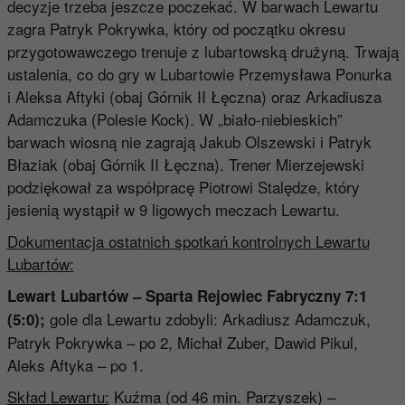
decyzje trzeba jeszcze poczekać. W barwach Lewartu
zagra Patryk Pokrywka, który od początku okresu
przygotowawczego trenuje z lubartowską drużyną. Trwają
ustalenia, co do gry w Lubartowie Przemysława Ponurka
i Aleksa Aftyki (obaj Górnik II Łęczna) oraz Arkadiusza
Adamczuka (Polesie Kock). W „biało-niebieskich”
barwach wiosną nie zagrają Jakub Olszewski i Patryk
Błaziak (obaj Górnik II Łęczna). Trener Mierzejewski
podziękował za współpracę Piotrowi Stalędze, który
jesienią wystąpił w 9 ligowych meczach Lewartu.
Dokumentacja ostatnich spotkań kontrolnych Lewartu
Lubartów:
Lewart Lubartów – Sparta Rejowiec Fabryczny 7:1
gole dla Lewartu zdobyli: Arkadiusz Adamczuk,
(5:0);
Patryk Pokrywka – po 2, Michał Zuber, Dawid Pikul,
Aleks Aftyka – po 1.
Skład Lewartu:
Kuźma (od 46 min. Parzyszek) –