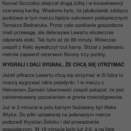
Konrad Szczotka obejrzał drugą żółtą i w konsekwencji
czerwoną kartkę. Wiadomo było, że jakakolwiek zdobycz
punktowa w tym meczu będzie sukcesem podopiecznych
Tomasza Bednaruka. Przez całe spotkanie gospodarze
mieli przewagę, ale defensywa Lewartu skutecznie
odpierała ataki. Tak było aż do 88 minuty. Wówczas
zespół z Kielc wywalczył rzut karny. Strzał z jedenastu
metrów zapewnił rezerwom Korony trzy punkty.
WYGRALI I DALI SYGNAŁ, ŻE CHCĄ SIĘ UTRZYMAĆ
Jeżeli piłkarze Lewartu chcą się utrzymać w III lidze to
muszą wygrywać takie pojedynki. I w meczu z
Hetmanem Zamość lubartowski zespół pokazał, że jest
zainteresowany pozostaniem w gronie trzecioligowców.
Już w 3 minucie w polu karnym faulowany był Aleks
Aftyka. Do piłki ustawionej na jedenastym metrze
podszedł Krystian Żelisko i dał prowadzenie
gospodarzom. W 19 minucie było już 2:0, a na listę