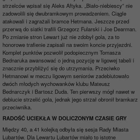
strzelców wpisał się Aleks Aftyka. „Biało-niebiescy” nie
zadowolili się dwubramkowym prowadzeniem. Ciągle
atakowali i zagrażali bramce Hetmana. Jeszcze przed
przerwą do siatki trafili Grzegorz Fularski i Joe Dearman.
Po zmianie stron Lewart już nie zdobył gola, za to
honorowe trafienie zapisali na swoim koncie przyjezdni.
Komplet punktów pozwolił podopiecznym Tomasza
Bednaruka awansować o jedną pozycję w ligowej tabeli i
znacznie przybliżyć się do utrzymania. Przeciwko
Hetmanowi w meczu ligowym seniorów zadebiutowało
dwóch młodych wychowanków klubu Mateusz
Bednarczyk i Bartosz Duda. Ten pierwszy mógł nawet w
debiucie strzelić gola, jednak jego strzał obronił bramkarz
przeciwnika.
RADOŚĆ UCIEKŁA W DOLICZONYM CZASIE GRY
Między 40, a 41 kolejką odbyła się sesja Rady Miasta
Lubartów. Dla Lewartu Lubartów miało to istotne