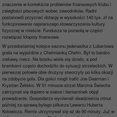
znaczenie w kontekście problemów finansowych klubu i
zaległości płacowych wobec zawodników. Radni
postanowili przyznać dotację w wysokości 140 tys. zł na
funkcjonowanie najstarszego stowarzyszenia kultury
fizycznej w mieście. Fundusze te pozwolą w części
rozwiązać kłopoty finansowe.
W przedostatniej kolejce sezonu jedenastka z Lubartowa
grała na wyjeździe z Chełmianką Chełm. Był to bardzo
ciekawy mecz. Na boisku wiele się działo, a pod
bramkami często dochodziło do sytuacji strzeleckich. W
pierwszej połowie obie drużyny stworzyły po kilka okazji
na zdobycie gola. Dla gości mogli trafić Joe Dearman i
Krystian Żelisko. W 51 minucie strzał Marcina Świecha
zatrzymał się dopiero w siatce i beniaminek objął
prowadzenie. Gospodarze wyrównali dwadzieścia minut
później za sprawą byłego piłkarza Lewartu Huberta
Kotowicza. Remis utrzymywał się aż do 90 minuty. Już w