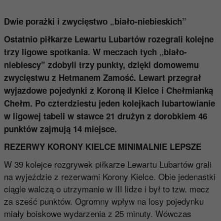
Dwie porażki i zwycięstwo „biało-niebieskich”
Ostatnio piłkarze Lewartu Lubartów rozegrali kolejne
trzy ligowe spotkania. W meczach tych „biało-
niebiescy” zdobyli trzy punkty, dzięki domowemu
zwycięstwu z Hetmanem Zamość. Lewart przegrał
wyjazdowe pojedynki z Koroną II Kielce i Chełmianką
Chełm. Po czterdziestu jeden kolejkach lubartowianie
w ligowej tabeli w stawce 21 drużyn z dorobkiem 46
punktów zajmują 14 miejsce.
REZERWY KORONY KIELCE MINIMALNIE LEPSZE
W 39 kolejce rozgrywek piłkarze Lewartu Lubartów grali
na wyjeździe z rezerwami Korony Kielce. Obie jedenastki
ciągle walczą o utrzymanie w III lidze i był to tzw. mecz
za sześć punktów. Ogromny wpływ na losy pojedynku
miały boiskowe wydarzenia z 25 minuty. Wówczas