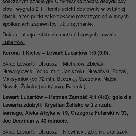
doliczonym czasie gry Chełmianka zadała decydujący
cios i wygrała 2:1. Remis uciekł dosłownie w ostatniej
chwili, a ten punkt w kontekście rozstrzygnięć w innych
spotkaniach zapewniłby już utrzymanie.
Dokumentacja ostatnich spotkań ligowych Lewartu
Lubartów:
Korona II Kielce – Lewart Lubartów 1:0 (0:0)
.
Skład Lewartu:
Długosz – Michałów, Zbiciak,
Niewęgłowski (od 80 min. Janiszek), Niewiński, Pożak,
Maksymiuk (od 72 min. Buczek), Szczotka, Najda,
Nowak, Żelisko (od 67 min. Fularski).
Lewart Lubartów – Hetman Zamość 4:1 (4:0)
; gole dla
Lewartu zdobyli:
Krystian Żelisko
w 3 z rzutu
karnego,
Aleks Aftyka
w 19,
Grzegorz Fularski
w 33,
Joe Dearman
w 43 minucie.
Skład Lewartu:
Długosz – Niewiński, Zbiciak, Janiszek,