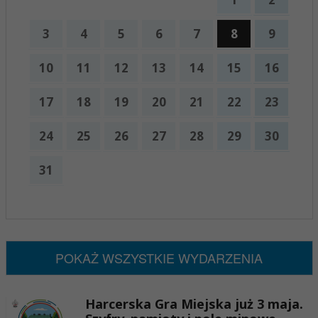
3
4
5
6
7
8
9
10
11
12
13
14
15
16
17
18
19
20
21
22
23
24
25
26
27
28
29
30
31
x
Nadchodzące wydarzenia:
Brak wydarzeń w tym okresie
POKAŻ WSZYSTKIE WYDARZENIA
Harcerska Gra Miejska już 3 maja.