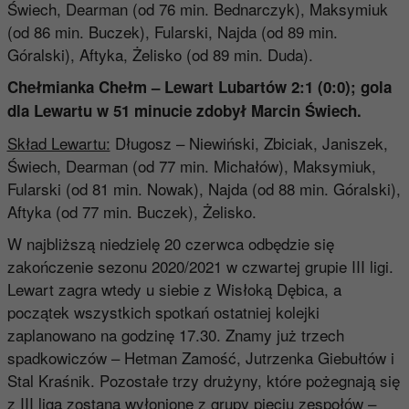
Świech, Dearman (od 76 min. Bednarczyk), Maksymiuk
(od 86 min. Buczek), Fularski, Najda (od 89 min.
Góralski), Aftyka, Żelisko (od 89 min. Duda).
Chełmianka Chełm – Lewart Lubartów 2:1 (0:0)
; gola
dla Lewartu w 51 minucie zdobył
Marcin Świech
.
Skład Lewartu:
Długosz – Niewiński, Zbiciak, Janiszek,
Świech, Dearman (od 77 min. Michałów), Maksymiuk,
Fularski (od 81 min. Nowak), Najda (od 88 min. Góralski),
Aftyka (od 77 min. Buczek), Żelisko.
W najbliższą niedzielę 20 czerwca odbędzie się
zakończenie sezonu 2020/2021 w czwartej grupie III ligi.
Lewart zagra wtedy u siebie z Wisłoką Dębica, a
początek wszystkich spotkań ostatniej kolejki
zaplanowano na godzinę 17.30. Znamy już trzech
spadkowiczów – Hetman Zamość, Jutrzenka Giebułtów i
Stal Kraśnik. Pozostałe trzy drużyny, które pożegnają się
z III ligą zostaną wyłonione z grupy pięciu zespołów –