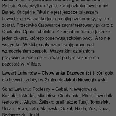
Polesiu Kock, czyli drużynie, której szkoleniowcem był
Białek. Oficjalnie Pikul nie jest jeszcze piłkarzem
Lewartu, ale wszystko jest na najlepszej drodzy, by nim
został. Przeciwko Cisowiance zagrał testowany piłkarz z
Opolanina Opole Lubelskie. Z zespołem trenuje jeszcze
jeden piłkarz, którego obserwują szkoleniowcy. A to nie
wszystko. W klubie cały czas trwają prace nad
wzmocnieniem zespołu. Wszystkim działaniom
przyświeca jeden cel – Lewart po tym sezonie ma
pozostać w IV lidze.
gola
Lewart Lubartów – Cisowianka Drzewce 1:1 (1:0);
dla Lewartu zdobył w 2 minucie
.
Jakub Niewęgłowski
Skład Lewartu: Podleśny – Gębal, Niewęgłowski,
Kuzioła, Iskierka, Michałów, Ciechański, Pikul, zawodnik
testowany, Aftyka, Żelisko; grali także: Tutaj, Tomasiak,
Urban, Sowa, Lato, Majewski, Sokół, Najda, Żuk, Duda,
Bednarczyk, Lipski.