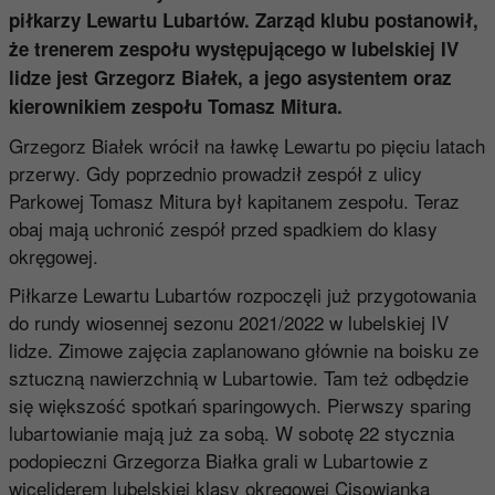
piłkarzy Lewartu Lubartów. Zarząd klubu postanowił,
że trenerem zespołu występującego w lubelskiej IV
lidze jest Grzegorz Białek, a jego asystentem oraz
kierownikiem zespołu Tomasz Mitura.
Grzegorz Białek wrócił na ławkę Lewartu po pięciu latach
przerwy. Gdy poprzednio prowadził zespół z ulicy
Parkowej Tomasz Mitura był kapitanem zespołu. Teraz
obaj mają uchronić zespół przed spadkiem do klasy
okręgowej.
Piłkarze Lewartu Lubartów rozpoczęli już przygotowania
do rundy wiosennej sezonu 2021/2022 w lubelskiej IV
lidze. Zimowe zajęcia zaplanowano głównie na boisku ze
sztuczną nawierzchnią w Lubartowie. Tam też odbędzie
się większość spotkań sparingowych. Pierwszy sparing
lubartowianie mają już za sobą. W sobotę 22 stycznia
podopieczni Grzegorza Białka grali w Lubartowie z
wiceliderem lubelskiej klasy okręgowej Cisowianką