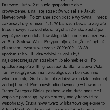
Drzewce. Już w 2 minucie gospodarze objęli
prowadzenie, a na listę strzelców wpisał się Jakub
Niewęgłowski. Po zmianie stron goście wyrównali i mecz
zakończył się remisem 1:1. W barwach Lewartu zagrało
trzech nowych zawodników. Krystian Żelisko został już
wypożyczony do lubartowskiego klubu do końca czerwca
ze Stali Stalowa Wola. Przypomnijmy, że „Żelek” był już
piłkarzem Lewartu w sezonie 2020/2021. W 38
spotkaniach w III lidze zdobył 12 goli i był
najskuteczniejszym strzelcem „biało-niebieski”. Po
spadku zespołu z III ligi odszedł do Stali Stalowa Wola.
Tam w rozgrywkach na trzecioligowych boiskach nie
wiodło mu się. Grał mało i nie zdobył w rundzie jesiennej
żadnej bramki. Postanowił odbudować się w Lewarcie.
Trener Grzegorz Białek pokłada w nim duże nadzieje i
wspólnie popracują, by obie strony miały korzyść ze
współpracy. Druga nowa twarz w lubartowskiej ekipie to
Adrian Pikul. Wychowanek Lewartu grał ostatnio w