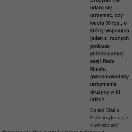
udało się
utrzymać, czy
kwota 60 tys., o
której wspomina
jeden z radnych
podczas
przedostatniej
sesji Rady
Miasta,
gwarantowałaby
utrzymanie
drużyny w III
lidze?
Daniel Cieśla:
Klub boryka się z
trudnościami
finansowymi. W większości jest to związane z