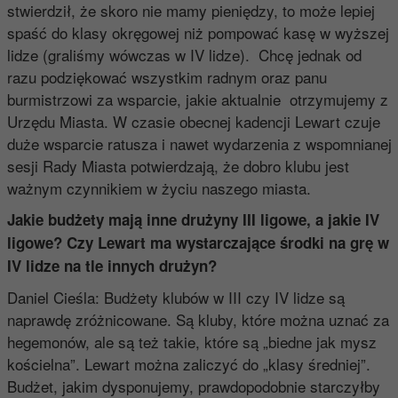
stwierdził, że skoro nie mamy pieniędzy, to może lepiej
spaść do klasy okręgowej niż pompować kasę w wyższej
lidze (graliśmy wówczas w IV lidze). Chcę jednak od
razu podziękować wszystkim radnym oraz panu
burmistrzowi za wsparcie, jakie aktualnie otrzymujemy z
Urzędu Miasta. W czasie obecnej kadencji Lewart czuje
duże wsparcie ratusza i nawet wydarzenia z wspomnianej
sesji Rady Miasta potwierdzają, że dobro klubu jest
ważnym czynnikiem w życiu naszego miasta.
Jakie budżety mają inne drużyny III ligowe, a jakie IV
ligowe? Czy Lewart ma wystarczające środki na grę w
IV lidze na tle innych drużyn?
Daniel Cieśla: Budżety klubów w III czy IV lidze są
naprawdę zróżnicowane. Są kluby, które można uznać za
hegemonów, ale są też takie, które są „biedne jak mysz
kościelna”. Lewart można zaliczyć do „klasy średniej”.
Budżet, jakim dysponujemy, prawdopodobnie starczyłby