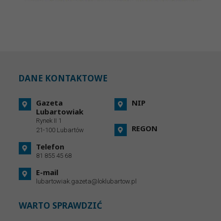
DANE KONTAKTOWE
Gazeta
NIP
Lubartowiak
Rynek II 1
REGON
21-100 Lubartów
Telefon
81 855 45 68
E-mail
lubartowiak.gazeta@loklubartow.pl
WARTO SPRAWDZIĆ