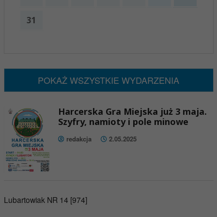
31
x
Nadchodzące wydarzenia:
Brak wydarzeń w tym okresie
POKAŻ WSZYSTKIE WYDARZENIA
Harcerska Gra Miejska już 3 maja.
Szyfry, namioty i pole minowe
redakcja
2.05.2025
Lubartowiak NR 14 [974]