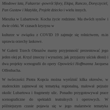
Miodowe lata, Fałszerze -powrót Sfory, Ekipa, Ranczo, Doręczyciel,
Pan Gustaw i Matylda, Projekt dziecko
i wielu innych.
Mieszka w Lubartowie. Kocha życie rodzinne. Ma dwóch synów i
dwie córki. W czasach kryzysu w
kulturze w związku z COVID 19 zajmuje się rolnictwem, m.in
uprawia orzechy laskowe.
W Galerii Trzech Obrazów mamy przyjemność prezentować jego
jeden olej pt.
Krzyż
(mocny i wyrazisty, jak przyjazny uścisk dłoni) i
dwa projekty scenografii do opery
Opowieści Hoffmanna
Jacquesa
Offenbacha.
W twórczości Piotra Kopcia można wyróżnić kilka okresów, w
studenckim zajmował się tematyką regionalną, malował pejzaże
okolic Lubartowa i fragmenty ulic. Ponadto przygotowywał prace
scenograficzne do spektakli teatralnych i operowych. W
późniejszym czasie pojawia się w jego malarstwie tematyka