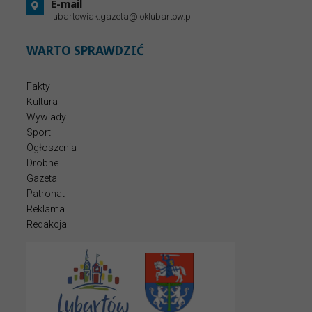
E-mail
lubartowiak.gazeta@loklubartow.pl
WARTO SPRAWDZIĆ
Fakty
Kultura
Wywiady
Sport
Ogłoszenia
Drobne
Gazeta
Patronat
Reklama
Redakcja