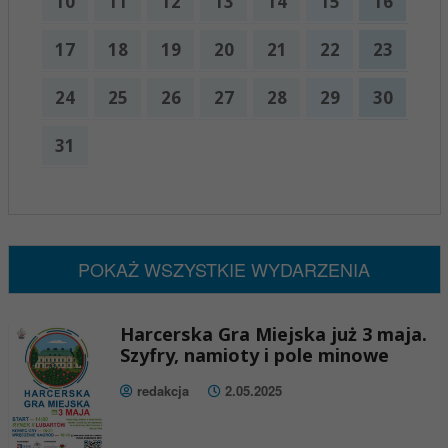
10
11
12
13
14
15
16
17
18
19
20
21
22
23
24
25
26
27
28
29
30
31
x
Nadchodzące wydarzenia:
Brak wydarzeń w tym okresie
POKAŻ WSZYSTKIE WYDARZENIA
Harcerska Gra Miejska już 3 maja.
Szyfry, namioty i pole minowe
redakcja
2.05.2025