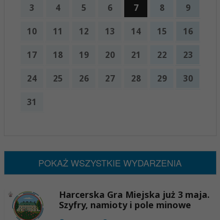
3
4
5
6
7
8
9
10
11
12
13
14
15
16
17
18
19
20
21
22
23
24
25
26
27
28
29
30
31
x
Nadchodzące wydarzenia:
Brak wydarzeń w tym okresie
POKAŻ WSZYSTKIE WYDARZENIA
Harcerska Gra Miejska już 3 maja.
Szyfry, namioty i pole minowe