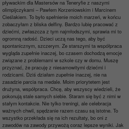
pływackim dla Mastersów na Teneryfie z naszymi
olimpijczykami – Pawłem Korzeniowskim i Marcinem
Cieślakiem. To było spełnienie moich marzeń, w końcu
zobaczyłam z bliska delfiny. Bardzo lubię pracować z
dziećmi, zwłaszcza z tym najmłodszymi, sprawia mi to
ogromną radość. Dzieci uczą nas tego, aby być
spontanicznym, szczerym. Ze starszymi ta współpraca
wygląda zupełnie inaczej, bo czasem dochodzą emocje
związane z problemami w szkole czy w domu. Muszę
przyznać, że pracuję z niesamowitymi dziećmi i
rodzicami. Dziś działam zupełnie inaczej, nie na
zasadzie parcia na medale. Moim priorytetem jest
drużyna, współpraca. Chcę, aby wszyscy wiedzieli, że
pokonują stale samych siebie. Staram się być z nimi w
stałym kontakcie. Nie tylko treningi, ale celebracja
ważnych chwil, spędzanie razem czasu są istotne. To
wszystko przekłada się na ich rezultaty, bo oni z
zawodów na zawody przywożą coraz lepsze wyniki. Jak