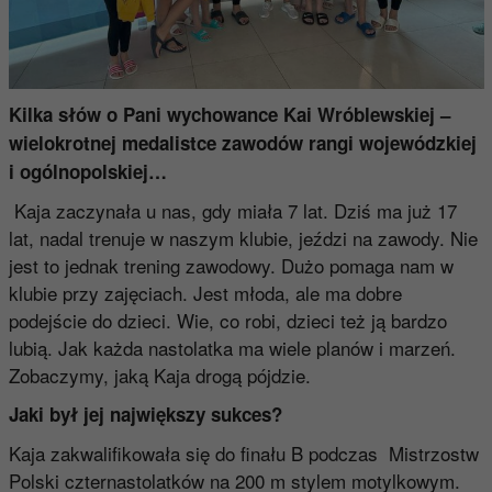
Kilka słów o Pani wychowance Kai Wróblewskiej –
wielokrotnej medalistce zawodów rangi wojewódzkiej
i ogólnopolskiej…
Kaja zaczynała u nas, gdy miała 7 lat. Dziś ma już 17
lat, nadal trenuje w naszym klubie, jeździ na zawody. Nie
jest to jednak trening zawodowy. Dużo pomaga nam w
klubie przy zajęciach. Jest młoda, ale ma dobre
podejście do dzieci. Wie, co robi, dzieci też ją bardzo
lubią. Jak każda nastolatka ma wiele planów i marzeń.
Zobaczymy, jaką Kaja drogą pójdzie.
Jaki był jej największy sukces?
Kaja zakwalifikowała się do finału B podczas Mistrzostw
Polski czternastolatków na 200 m stylem motylkowym.