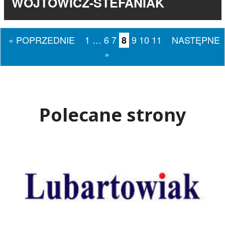
WÓJTOWICZ-STEFANIAK
« POPRZEDNIE
1
…
6
7
9
10
11
NASTĘPNE
8
»
Polecane strony