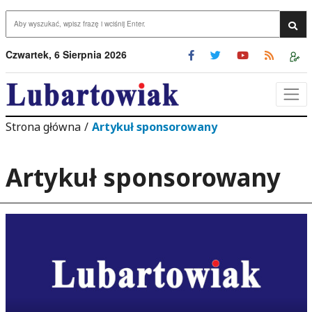
Przejdź do menu
Przejdź do stopki strony
rzejdź do głównej treści strony
Wys
Czwartek, 6 Sierpnia 2026
Strona główna
/
Artykuł sponsorowany
Artykuł sponsorowany