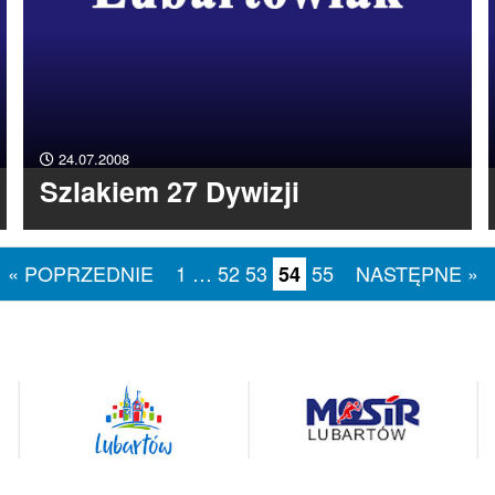
24.07.2008
Szlakiem 27 Dywizji
« POPRZEDNIE
1
…
52
53
55
NASTĘPNE »
54