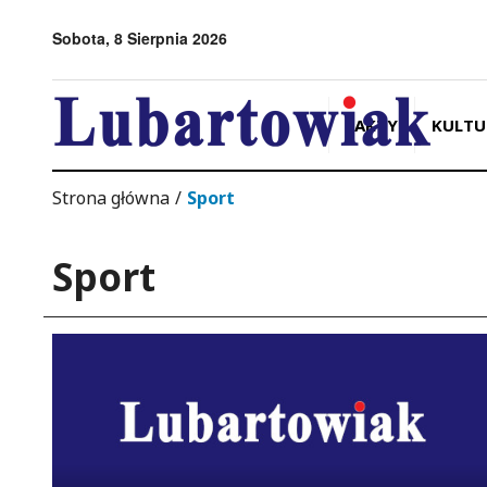
Przejdź do menu
Przejdź do stopki strony
Przejdź do głównej treści strony
Sobota, 8 Sierpnia 2026
FAKTY
KULTU
Strona główna
/
Sport
Sport