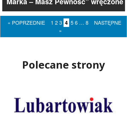
Marka – Masz Pewność” wręczone
« POPRZEDNIE
1
2
3
5
6
…
8
NASTĘPNE
4
»
Polecane strony