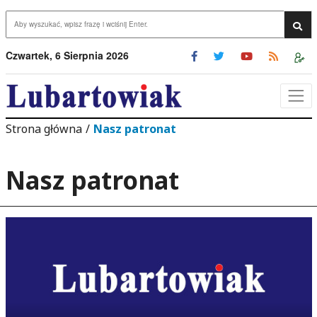
Przejdź do menu
Przejdź do stopki strony
rzejdź do głównej treści strony
Wys
Czwartek, 6 Sierpnia 2026
Strona główna
/
Nasz patronat
Nasz patronat